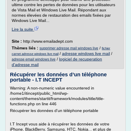
ultime contre les pertes de données pour les utilisateurs
de Vista Mail et Windows Live Mail. Répondant aux
normes élevées de restauration des emails fixées par
Windows Live Mail...
Lire la suite
Site :
http://www.emailadept.com
Thèmes liés :
/
supprimer adresse mail windows live
fichier
/
adresse windows live mail
/
carnet adresse windows live mail
/
logiciel de recuperation
adresse email windows live
d'adresse mail
Récupérer les données d’un téléphone
portable - I.T INCEPT
Warning: A non-numeric value encountered in
/home1/itincept/public_html/wp-
content/themes/startit/framework/modules/title/title-
functions.php on line 446
Récupérer les données d'un téléphone portable
I.T Incept vous aide à récupérer les données de votre
iPhone, BlackBerry, Samsung, HTC, Nokia... et plus de