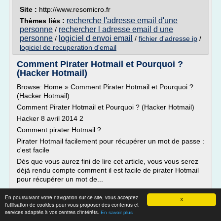
Site :
http://www.resomicro.fr
recherche l'adresse email d'une
Thèmes liés :
personne
rechercher l adresse email d une
/
personne
logiciel d envoi email
/
/
fichier d'adresse ip
/
logiciel de recuperation d'email
Comment Pirater Hotmail et Pourquoi ?
(Hacker Hotmail)
Browse: Home » Comment Pirater Hotmail et Pourquoi ?
(Hacker Hotmail)
Comment Pirater Hotmail et Pourquoi ? (Hacker Hotmail)
Hacker 8 avril 2014 2
Comment pirater Hotmail ?
Pirater Hotmail facilement pour récupérer un mot de passe :
c'est facile
Dès que vous aurez fini de lire cet article, vous vous serez
déjà rendu compte comment il est facile de pirater Hotmail
pour récupérer un mot de...
Lire la suite
En poursuivant votre navigation sur ce site, vous acceptez
X
l'utilisation de cookies pour vous proposer des contenus et
services adaptés à vos centres d'intérêts.
En savoir plus
Site :
http://www.motdepasse.net