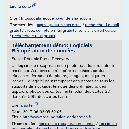
Lire la suite
Site :
https://datarecovery.wondershare.com
Thèmes liés :
/
recherche d e mail
logiciel gratuit classer e mail
gratuit
/
creez compte e mail gratuit
/
recherche e mail x gratuit
/
recherche e mail gratuit
Téléchargement démo: Logiciels
Récupération de données ...
Stellar Phoenix Photo Recovery
Un logiciel de récupération de photo pour les ordinateurs
basés sur Windows qui récupère les fichiers perdus,
effacés ou formatés de photos, images, musique et
vidéos. Le logiciel peut récupérer des photos de tous les
supports de stockage, tels que des ordinateurs, des
appareils-photo, des cartes multimédia, des cartes SD,
des clés USB, des cartes flash,...
Lire la suite
Date:
2017-06-02 09:52:06
Site :
http://www.recuperation-dedonnees.fr
Thèmes liés :
logiciel de recuperation d'email
/
logiciel de
fichier base de donnees
recuperation d email
/