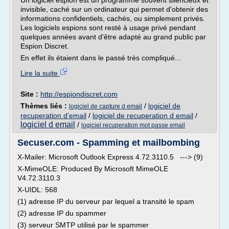
Un logiciel espion est un programme souvent silencieux et
invisible, caché sur un ordinateur qui permet d'obtenir des
informations confidentiels, cachés, ou simplement privés.
Les logiciels espions sont resté à usage privé pendant
quelques années avant d'être adapté au grand public par
Espion Discret.
En effet ils étaient dans le passé très compliqué...
Lire la suite
Site :
http://espiondiscret.com
Thèmes liés :
/
logiciel de
logiciel de capture d email
recuperation d'email
/
logiciel de recuperation d email
/
logiciel d email
/
logiciel recuperation mot passe email
Secuser.com - Spamming et mailbombing
X-Mailer: Microsoft Outlook Express 4.72.3110.5 ---> (9)
X-MimeOLE: Produced By Microsoft MimeOLE
V4.72.3110.3
X-UIDL: 568
(1) adresse IP du serveur par lequel a transité le spam
(2) adresse IP du spammer
(3) serveur SMTP utilisé par le spammer