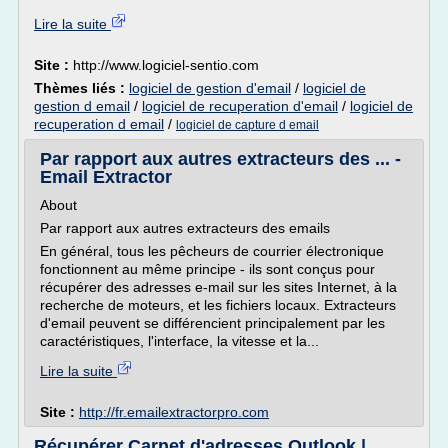
Lire la suite
Site :
http://www.logiciel-sentio.com
Thèmes liés :
logiciel de gestion d'email
/
logiciel de
gestion d email
/
logiciel de recuperation d'email
/
logiciel de
recuperation d email
/
logiciel de capture d email
Par rapport aux autres extracteurs des ... -
Email Extractor
About
Par rapport aux autres extracteurs des emails
En général, tous les pêcheurs de courrier électronique
fonctionnent au même principe - ils sont conçus pour
récupérer des adresses e-mail sur les sites Internet, à la
recherche de moteurs, et les fichiers locaux. Extracteurs
d'email peuvent se différencient principalement par les
caractéristiques, l'interface, la vitesse et la...
Lire la suite
Site :
http://fr.emailextractorpro.com
Récupérer Carnet d'adresses Outlook |