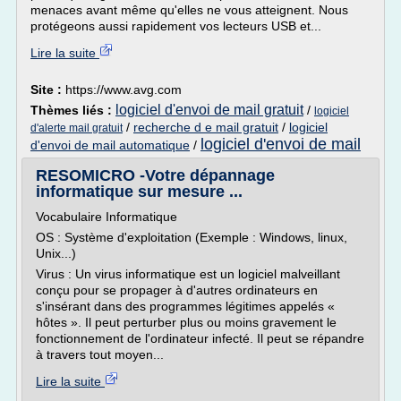
menaces avant même qu'elles ne vous atteignent. Nous
protégeons aussi rapidement vos lecteurs USB et...
Lire la suite
Site :
https://www.avg.com
logiciel d'envoi de mail gratuit
Thèmes liés :
/
logiciel
/
recherche d e mail gratuit
/
logiciel
d'alerte mail gratuit
logiciel d'envoi de mail
d'envoi de mail automatique
/
RESOMICRO -Votre dépannage
informatique sur mesure ...
Vocabulaire Informatique
OS : Système d'exploitation (Exemple : Windows, linux,
Unix...)
Virus : Un virus informatique est un logiciel malveillant
conçu pour se propager à d'autres ordinateurs en
s'insérant dans des programmes légitimes appelés «
hôtes ». Il peut perturber plus ou moins gravement le
fonctionnement de l'ordinateur infecté. Il peut se répandre
à travers tout moyen...
Lire la suite