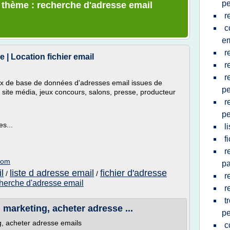
p
e thème : recherche d'adresse email
r
c
em
r
 | Location fichier email
r
r
oix de base de données d'adresses email issues de
p
 site média, jeux concours, salons, presse, producteur
r
p
s...
l
f
r
.com
pa
l
liste d adresse email
fichier d'adresse
/
/
r
herche d'adresse email
r
t
 marketing, acheter adresse ...
p
g, acheter adresse emails
c