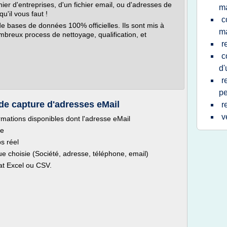
ier d'entreprises, d'un fichier email, ou d'adresses de
ma
qu'il vous faut !
c
de bases de données 100% officielles. Ils sont mis à
ma
mbreux process de nettoyage, qualification, et
r
c
d'
r
pe
 de capture d'adresses eMail
r
v
rmations disponibles dont l'adresse eMail
te
s réel
e choisie (Société, adresse, téléphone, email)
at Excel ou CSV.