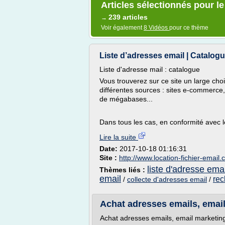
Articles sélectionnés pour l
239 articles
→
Voir également
8 Vidéos
pour ce thème
Liste d’adresses email | Catalogue
Liste d'adresse mail : catalogue
Vous trouverez sur ce site un large ch
différentes sources : sites e-commerce,
de mégabases...
Dans tous les cas, en conformité avec le
Lire la suite
Date:
2017-10-18 01:16:31
Site :
http://www.location-fichier-email
liste d'adresse emai
Thèmes liés :
email
rec
/
collecte d'adresses email
/
Achat adresses emails, email
Achat adresses emails, email marketin