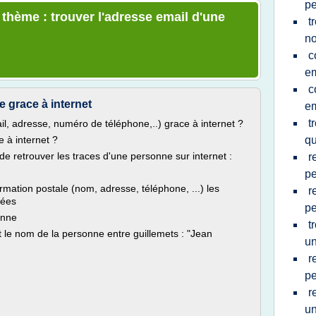
p
 thème : trouver l'adresse email d'une
t
n
c
em
c
 grace à internet
em
t
, adresse, numéro de téléphone,..) grace à internet ?
 à internet ?
qu
 de retrouver les traces d'une personne sur internet :
r
p
ormation postale (nom, adresse, téléphone, ...) les
r
nées
p
sonne
t
 le nom de la personne entre guillemets : "Jean
u
r
p
r
u