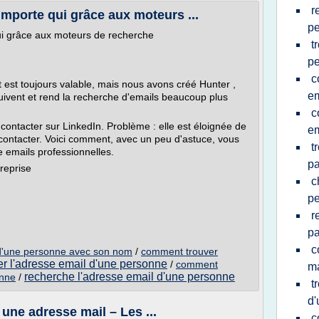
r
importe qui grâce aux moteurs ...
p
ui grâce aux moteurs de recherche
t
p
c
uit est toujours valable, mais nous avons créé Hunter ,
em
suivent et rend la recherche d'emails beaucoup plus
c
contacter sur LinkedIn. Problème : elle est éloignée de
em
contacter. Voici comment, avec un peu d'astuce, vous
t
e emails professionnelles.
pa
treprise
c
p
r
pa
c
 d'une personne avec son nom
/
comment trouver
er l'adresse email d'une personne
/
comment
ma
recherche l'adresse email d'une personne
onne
/
t
d'
 une adresse mail – Les ...
c