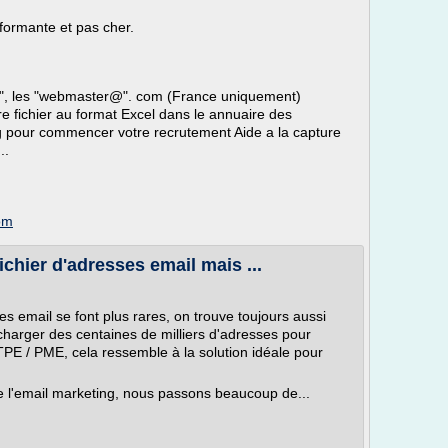
formante et pas cher.
g", les "webmaster@". com (France uniquement)
re fichier au format Excel dans le annuaire des
ng pour commencer votre recrutement Aide a la capture
..
com
chier d'adresses email mais ...
es email se font plus rares, on trouve toujours aussi
charger des centaines de milliers d'adresses pour
 / PME, cela ressemble à la solution idéale pour
l'email marketing, nous passons beaucoup de...