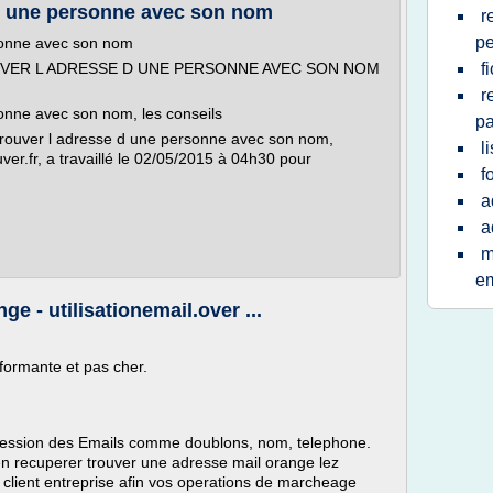
d une personne avec son nom
r
p
sonne avec son nom
OUVER L ADRESSE D UNE PERSONNE AVEC SON NOM
f
r
onne avec son nom, les conseils
pa
trouver l adresse d une personne avec son nom,
l
er.fr, a travaillé le 02/05/2015 à 04h30 pour
f
a
a
m
em
e - utilisationemail.over ...
formante et pas cher.
ression des Emails comme doublons, nom, telephone.
'en recuperer trouver une adresse mail orange lez
r client entreprise afin vos operations de marcheage