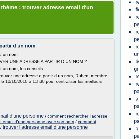
r
e thème : trouver adresse email d'un
f
r
p
r
p
partir d un nom
r
u
 d un nom
UVER UNE ADRESSE A PARTIR D UN NOM ?
l
 un nom, les conseils
gr
trouver une adresse a partir d un nom, Ruben, membre
r
é le 10/10/2015 à 11h38 pour centraliser les meilleurs
r
pa
a
pa
r
email d'une personne
/
comment rechercher l'adresse
pa
se email d'une personne avec son nom
/
comment
trouver l'adresse email d'une personne
/
a
pa