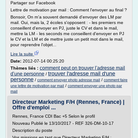
Partager sur Facebook
Lettre de motivation par mail : Comment l'envoyer au final ?
Bonsoir, On m'a souvent demandé d'envoyer des LM par
mail. Oui, mais la, 2 écoles s'opposent : - les premiers me
conseillent d'envoyer en PJ, juste le CV et dans le mail,
mettre la LM - les seconds me conseillent d'envoyer en PJ
le CV et la LM et de mettre juste un petit mot dans le mail,
pour reprendre l'objet...
Lire la suite
Date:
2012-07-14 00:25:20
comment peut on trouver l'adresse mail
Thèmes liés :
trouver l'adresse mail d'une
d'une personne
/
personne
/
/
comment envoyer photo adresse mail
comment faire
/
une lettre de motivation par mail
comment envoyer une photo par
mail
Directeur Marketing F/H (Rennes, France) |
Offre d'emploi ...
Rennes, France CDI Bac +5 Selon le profil
Nouveau Publié le 13/10/2017 - REF 326-DM-10-17
Description du poste
Vos missions en tant que Directeur Marketing F/H :