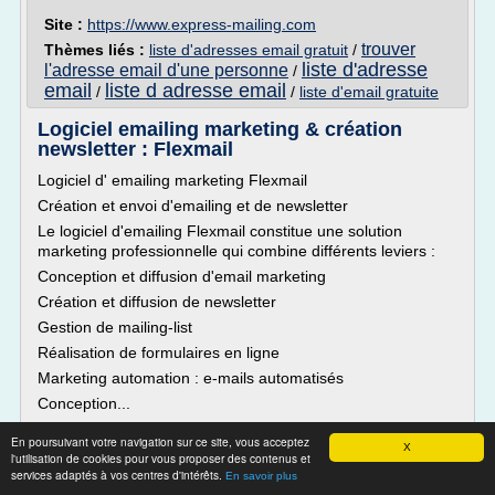
Site :
https://www.express-mailing.com
trouver
Thèmes liés :
liste d'adresses email gratuit
/
liste d'adresse
l'adresse email d'une personne
/
email
liste d adresse email
/
/
liste d'email gratuite
Logiciel emailing marketing & création
newsletter : Flexmail
Logiciel d' emailing marketing Flexmail
Création et envoi d'emailing et de newsletter
Le logiciel d'emailing Flexmail constitue une solution
marketing professionnelle qui combine différents leviers :
Conception et diffusion d'email marketing
Création et diffusion de newsletter
Gestion de mailing-list
Réalisation de formulaires en ligne
Marketing automation : e-mails automatisés
Conception...
Lire la suite
En poursuivant votre navigation sur ce site, vous acceptez
X
l'utilisation de cookies pour vous proposer des contenus et
services adaptés à vos centres d'intérêts.
En savoir plus
Site :
https://www.cibeo-consulting.com