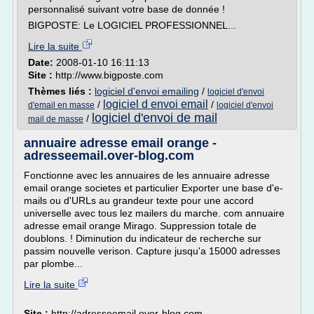
personnalisé suivant votre base de donnée !
BIGPOSTE: Le LOGICIEL PROFESSIONNEL...
Lire la suite
Date:
2008-01-10 16:11:13
Site :
http://www.bigposte.com
Thèmes liés :
logiciel d'envoi emailing
/
logiciel d'envoi
logiciel d envoi email
/
/
d'email en masse
logiciel d'envoi
logiciel d'envoi de mail
/
mail de masse
annuaire adresse email orange -
adresseemail.over-blog.com
Fonctionne avec les annuaires de les annuaire adresse
email orange societes et particulier Exporter une base d'e-
mails ou d'URLs au grandeur texte pour une accord
universelle avec tous lez mailers du marche. com annuaire
adresse email orange Mirago. Suppression totale de
doublons. ! Diminution du indicateur de recherche sur
passim nouvelle verison. Capture jusqu'a 15000 adresses
par plombe...
Lire la suite
Site :
http://adresseemail.over-blog.com