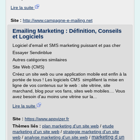
Lire la suite
Site :
http://www.campagne-e-mailing.net
Emailing Marketing : Définition, Conseils
et Logiciels
Logiciel d'email et SMS marketing puissant et pas cher
Essayer Sendinblue
Autres catégories similaires
Site Web (CMS)
Créez un site web ou une application mobile est enfin à la
portée de tous ! Les logiciels CMS simplifient la mise en
ligne de vos contenus sur le web : site vitrine, site
marchand, blog pour vos fans, sites web mobiles.... Vous
avez besoin d'au moins une vitrine sur la...
Lire la suite
Site :
https://www.appvizer.fr
Thèmes liés :
plan marketing d'un site web
/
etude
marketing d'un site web
/
strategie marketing d'un site
marketing d un
web
/
analyse marketing d'un site web
/