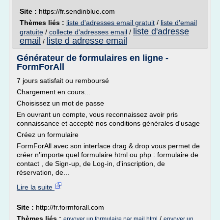
Site :
https://fr.sendinblue.com
Thèmes liés :
liste d'adresses email gratuit
/
liste d'email
liste d'adresse
gratuite
/
collecte d'adresses email
/
email
liste d adresse email
/
Générateur de formulaires en ligne -
FormForAll
7 jours satisfait ou remboursé
Chargement en cours...
Choisissez un mot de passe
En ouvrant un compte, vous reconnaissez avoir pris
connaissance et accepté nos conditions générales d'usage
Créez un formulaire
FormForAll avec son interface drag & drop vous permet de
créer n'importe quel formulaire html ou php : formulaire de
contact , de Sign-up, de Log-in, d'inscription, de
réservation, de...
Lire la suite
Site :
http://fr.formforall.com
Thèmes liés :
/
envoyer un formulaire par mail html
envoyer un