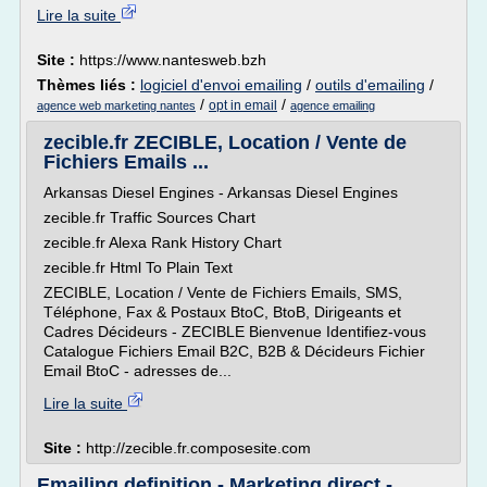
Lire la suite
Site :
https://www.nantesweb.bzh
Thèmes liés :
logiciel d'envoi emailing
/
outils d'emailing
/
/
/
opt in email
agence web marketing nantes
agence emailing
zecible.fr ZECIBLE, Location / Vente de
Fichiers Emails ...
Arkansas Diesel Engines - Arkansas Diesel Engines
zecible.fr Traffic Sources Chart
zecible.fr Alexa Rank History Chart
zecible.fr Html To Plain Text
ZECIBLE, Location / Vente de Fichiers Emails, SMS,
Téléphone, Fax & Postaux BtoC, BtoB, Dirigeants et
Cadres Décideurs - ZECIBLE Bienvenue Identifiez-vous
Catalogue Fichiers Email B2C, B2B & Décideurs Fichier
Email BtoC - adresses de...
Lire la suite
Site :
http://zecible.fr.composesite.com
Emailing definition - Marketing direct -