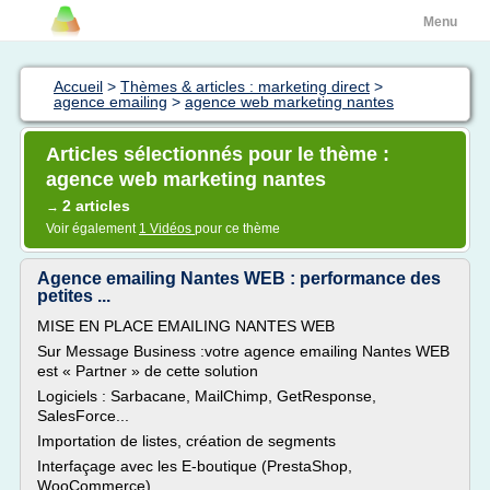
Menu
Accueil
>
Thèmes & articles : marketing direct
>
agence emailing
>
agence web marketing nantes
Articles sélectionnés pour le thème :
agence web marketing nantes
2 articles
→
Voir également
1 Vidéos
pour ce thème
Agence emailing Nantes WEB : performance des
petites ...
MISE EN PLACE EMAILING NANTES WEB
Sur Message Business :votre agence emailing Nantes WEB
est « Partner » de cette solution
Logiciels : Sarbacane, MailChimp, GetResponse,
SalesForce...
Importation de listes, création de segments
Interfaçage avec les E-boutique (PrestaShop,
WooCommerce)