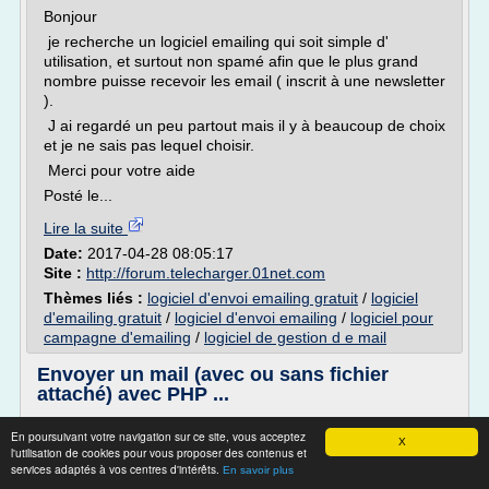
Bonjour
je recherche un logiciel emailing qui soit simple d'
utilisation, et surtout non spamé afin que le plus grand
nombre puisse recevoir les email ( inscrit à une newsletter
).
J ai regardé un peu partout mais il y à beaucoup de choix
et je ne sais pas lequel choisir.
Merci pour votre aide
Posté le...
Lire la suite
Date:
2017-04-28 08:05:17
Site :
http://forum.telecharger.01net.com
Thèmes liés :
logiciel d'envoi emailing gratuit
/
logiciel
d'emailing gratuit
/
logiciel d'envoi emailing
/
logiciel pour
campagne d'emailing
/
logiciel de gestion d e mail
Envoyer un mail (avec ou sans fichier
attaché) avec PHP ...
Il existe de nombreuses bonnes raisons pour être amené à
En poursuivant votre navigation sur ce site, vous acceptez
vouloir envoyer un email via PHP: Email de confirmation
X
l'utilisation de cookies pour vous proposer des contenus et
d'inscription, Alerte webmaster lorsqu'un utilisateur propose
services adaptés à vos centres d'intérêts.
En savoir plus
un lien, etc.