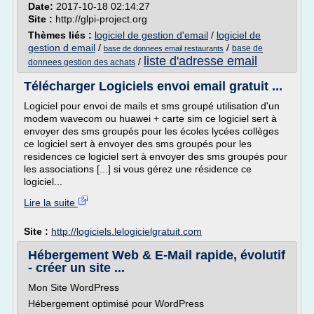
Date:
2017-10-18 02:14:27
Site :
http://glpi-project.org
Thèmes liés :
logiciel de gestion d'email
/
logiciel de
gestion d email
/
/
base de
base de donnees email restaurants
liste d'adresse email
/
donnees gestion des achats
Télécharger Logiciels envoi email gratuit ...
Logiciel pour envoi de mails et sms groupé utilisation d'un
modem wavecom ou huawei + carte sim ce logiciel sert à
envoyer des sms groupés pour les écoles lycées collèges
ce logiciel sert à envoyer des sms groupés pour les
residences ce logiciel sert à envoyer des sms groupés pour
les associations [...] si vous gérez une résidence ce
logiciel...
Lire la suite
Site :
http://logiciels.lelogicielgratuit.com
Hébergement Web & E-Mail rapide, évolutif
- créer un site ...
Mon Site WordPress
Hébergement optimisé pour WordPress