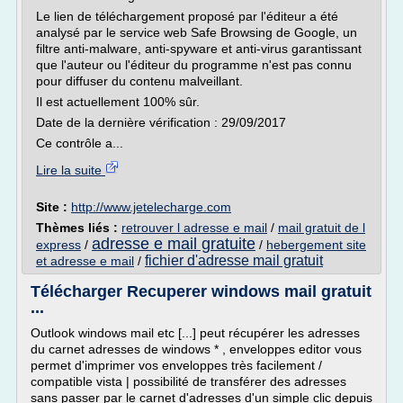
Le lien de téléchargement proposé par l'éditeur a été
analysé par le service web Safe Browsing de Google, un
filtre anti-malware, anti-spyware et anti-virus garantissant
que l'auteur ou l'éditeur du programme n'est pas connu
pour diffuser du contenu malveillant.
Il est actuellement 100% sûr.
Date de la dernière vérification : 29/09/2017
Ce contrôle a...
Lire la suite
Site :
http://www.jetelecharge.com
Thèmes liés :
retrouver l adresse e mail
/
mail gratuit de l
adresse e mail gratuite
express
/
/
hebergement site
fichier d'adresse mail gratuit
et adresse e mail
/
Télécharger Recuperer windows mail gratuit
...
Outlook windows mail etc [...] peut récupérer les adresses
du carnet adresses de windows * , enveloppes editor vous
permet d'imprimer vos enveloppes très facilement /
compatible vista | possibilité de transférer des adresses
sans passer par le carnet d'adresses d'un simple clic depuis