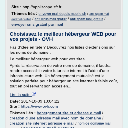
Site :
http://appliscope.sfr.fr
Thèmes liés :
/
envoyer mail depuis mobile sfr
anti spam mail
/
/
/
anti virus mail gratuit
anti spam mail gratuit
android gratuit
envoyer sms gratuit par mail
Choisissez le meilleur hébergeur WEB pour
vos projets - OVH
Pas d'idée en tête ? Découvrez nos listes d'extensions sur
les noms de domaine .
Le meilleur hébergeur web pour vos sites
Après la réservation de votre nom de domaine, il faudra
rendre accessible votre futur site internet à l'aide d'une
infrastructure web. Un hébergement mutualisé est la
solution parfaite pour héberger un site internet à faible coût,
tout en préservant son accès en...
Lire la suite
Date:
2017-10-09 10:04:22
Site :
https://www.ovh.com
Thèmes liés :
hebergement site et adresse e mail
/
creation d'une adresse mail avec nom de domaine
/
creation site internet adresse e mail
/
nom de domaine mail