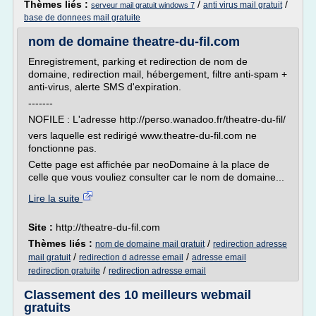
Thèmes liés :
/
/
anti virus mail gratuit
serveur mail gratuit windows 7
base de donnees mail gratuite
nom de domaine theatre-du-fil.com
Enregistrement, parking et redirection de nom de
domaine, redirection mail, hébergement, filtre anti-spam +
anti-virus, alerte SMS d'expiration.
-------
NOFILE : L'adresse http://perso.wanadoo.fr/theatre-du-fil/
vers laquelle est redirigé www.theatre-du-fil.com ne
fonctionne pas.
Cette page est affichée par neoDomaine à la place de
celle que vous vouliez consulter car le nom de domaine...
Lire la suite
Site :
http://theatre-du-fil.com
Thèmes liés :
/
nom de domaine mail gratuit
redirection adresse
/
/
mail gratuit
redirection d adresse email
adresse email
/
redirection gratuite
redirection adresse email
Classement des 10 meilleurs webmail
gratuits