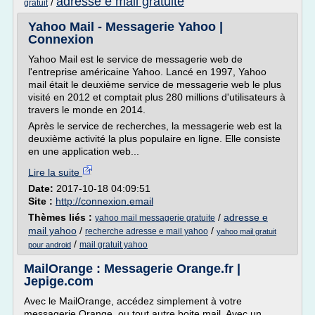
adresse e mail gratuite
/
gratuit
Yahoo Mail - Messagerie Yahoo |
Connexion
Yahoo Mail est le service de messagerie web de
l'entreprise américaine Yahoo. Lancé en 1997, Yahoo
mail était le deuxième service de messagerie web le plus
visité en 2012 et comptait plus 280 millions d'utilisateurs à
travers le monde en 2014.
Après le service de recherches, la messagerie web est la
deuxième activité la plus populaire en ligne. Elle consiste
en une application web...
Lire la suite
Date:
2017-10-18 04:09:51
Site :
http://connexion.email
Thèmes liés :
/
adresse e
yahoo mail messagerie gratuite
mail yahoo
/
/
recherche adresse e mail yahoo
yahoo mail gratuit
/
mail gratuit yahoo
pour android
MailOrange : Messagerie Orange.fr |
Jepige.com
Avec le MailOrange, accédez simplement à votre
messagerie Orange, ou tout autre boite mail. Avec un