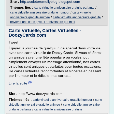
Site :
http://coleteremellyblog.blogspot.com
Thèmes liés :
/
carte virtuelle anniversaire gratuite parlante
/
carte virtuelle anniversaire gratuite humour
carte virtuelle
/
/
anniversaire gratuite animee
carte virtuelle anniversaire gratuite
envoyer une carte joyeux anniversaire par mail
Carte Virtuelle, Cartes Virtuelles -
DoozyCards.com
Tweet
Égayez la journée de quelqu'un de spécial dans votre vie
avec une carte virtuelle de Doozy Cards. Si vous célébrez
un anniversaire, une fête populaire ou voulez tout
simplement envoyer un message attentionné, nos cartes
virtuelles sont uniques et parfaites pour toutes occasions.
De cartes virtuelles réconfortantes et sincères en passant
par l'humour et le ridicule, nos cartes...
Lire la suite
Site :
http://www.doozycards.com
Thèmes liés :
/
carte virtuelle anniversaire gratuite humour
carte
/
virtuelle anniversaire gratuite animee
carte virtuelle anniversaire
/
gratuite parlante
carte virtuelle anniversaire gratuite