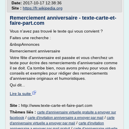
Date:
2017-10-17 12:38:36
Site :
https://fr.wikipedia.org
Remerciement anniversaire - texte-carte-et-
faire-part.com
Vous n'avez pas trouvé le texte qui vous convient ?
Faites une recherche :
&nbspAnnonces
Remerciement anniversaire
Votre fête d'anniversaire est passée et vous cherchez un
texte pour écrire des remerciements d'anniversaire comme
il se doit. Ca tombe bien, nous avons prévu pour vous des
conseils et exemples pour rédiger des remerciements
d'anniversaire originaux et humoristiques.
Qui dit...
Lire la suite
Site :
http://www.texte-carte-et-faire-part.com
Thèmes liés :
carte d'anniversaire virtuelle gratuite a envoyer sur
/
/
facebook
carte d'invitation anniversaire a envoyer par mail
carte
/
d'anniversaire virtuelle a envoyer par mail
carte d'invitation
/
anniversaire a envoyer par mail gratuit
carte d'anniversaire virtuelle