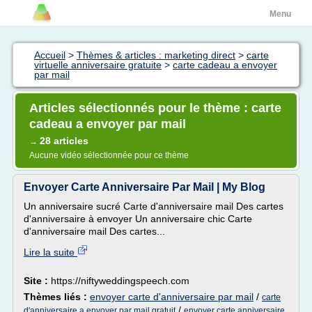
Menu
Accueil
>
Thèmes & articles : marketing direct
>
carte
virtuelle anniversaire gratuite
>
carte cadeau a envoyer
par mail
Articles sélectionnés pour le thème : carte
cadeau a envoyer par mail
28 articles
→
Aucune vidéo sélectionnée pour ce thème
Envoyer Carte Anniversaire Par Mail | My Blog
Un anniversaire sucré Carte d'anniversaire mail Des cartes
d'anniversaire à envoyer Un anniversaire chic Carte
d'anniversaire mail Des cartes...
Lire la suite
Site :
https://niftyweddingspeech.com
Thèmes liés :
envoyer carte d'anniversaire par mail
/
carte
/
d'anniversaire a envoyer par mail gratuit
envoyer carte anniversaire