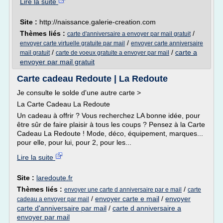
Lire la suite
Site :
http://naissance.galerie-creation.com
Thèmes liés :
/
carte d'anniversaire a envoyer par mail gratuit
/
envoyer carte virtuelle gratuite par mail
envoyer carte anniversaire
/
/
carte a
mail gratuit
carte de voeux gratuite a envoyer par mail
envoyer par mail gratuit
Carte cadeau Redoute | La Redoute
Je consulte le solde d'une autre carte >
La Carte Cadeau La Redoute
Un cadeau à offrir ? Vous recherchez LA bonne idée, pour
être sûr de faire plaisir à tous les coups ? Pensez à la Carte
Cadeau La Redoute ! Mode, déco, équipement, marques...
pour elle, pour lui, pour 2, pour les...
Lire la suite
Site :
laredoute.fr
Thèmes liés :
/
envoyer une carte d anniversaire par e mail
carte
/
envoyer carte e mail
/
envoyer
cadeau a envoyer par mail
carte d'anniversaire par mail
/
carte d anniversaire a
envoyer par mail