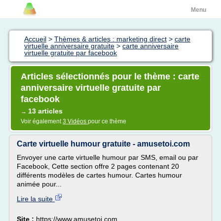
Menu
Accueil
>
Thèmes & articles : marketing direct
>
carte
virtuelle anniversaire gratuite
>
carte anniversaire
virtuelle gratuite par facebook
Articles sélectionnés pour le thème : carte
anniversaire virtuelle gratuite par
facebook
13 articles
→
Voir également
3 Vidéos
pour ce thème
Carte virtuelle humour gratuite - amusetoi.com
Envoyer une carte virtuelle humour par SMS, email ou par
Facebook, Cette section offre 2 pages contenant 20
différents modèles de cartes humour. Cartes humour
animée pour...
Lire la suite
Site :
https://www.amusetoi.com