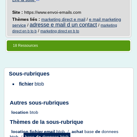
Site :
https://www.envoi-emails.com
Thèmes liés :
marketing direct e mail
/
e mail marketing
adresse e mail d un contact
service
/
/
marketing
/
direct en b to b
marketing direct en b to
18 Ressources
Sous-rubriques
fichier
btob
Autres sous-rubriques
location
btob
Thèmes de la sous-rubrique
location fichier email
btob
/
achat
base
de
donnees
btob
/
base
de
donnees btob