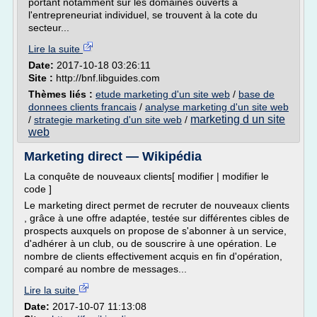
portant notamment sur les domaines ouverts à
l'entrepreneuriat individuel, se trouvent à la cote du
secteur...
Lire la suite
Date:
2017-10-18 03:26:11
Site :
http://bnf.libguides.com
Thèmes liés :
etude marketing d'un site web
/
base de
donnees clients francais
/
analyse marketing d'un site web
marketing d un site
/
strategie marketing d'un site web
/
web
Marketing direct — Wikipédia
La conquête de nouveaux clients[ modifier | modifier le
code ]
Le marketing direct permet de recruter de nouveaux clients
, grâce à une offre adaptée, testée sur différentes cibles de
prospects auxquels on propose de s'abonner à un service,
d'adhérer à un club, ou de souscrire à une opération. Le
nombre de clients effectivement acquis en fin d'opération,
comparé au nombre de messages...
Lire la suite
Date:
2017-10-07 11:13:08