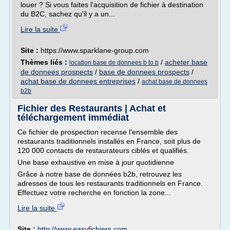
louer ? Si vous faites l'acquisition de fichier à destination
du B2C, sachez qu'il y a un...
Lire la suite
Site :
https://www.sparklane-group.com
Thèmes liés :
/
acheter base
location base de donnees b to b
de donnees prospects
/
base de donnees prospects
/
achat base de donnees entreprises
/
achat base de donnees
b2b
Fichier des Restaurants | Achat et
téléchargement immédiat
Ce fichier de prospection recense l'ensemble des
restaurants traditionnels installés en France, soit plus de
120 000 contacts de restaurateurs ciblés et qualifiés.
Une base exhaustive en mise à jour quotidienne
Grâce à notre base de données b2b, retrouvez les
adresses de tous les restaurants traditionnels en France.
Effectuez votre recherche en fonction la zone...
Lire la suite
Site :
http://www.easyfichiers.com