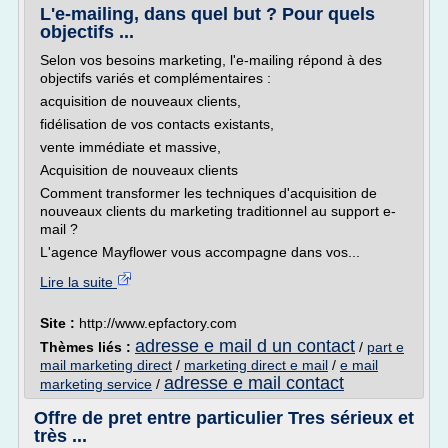
L'e-mailing, dans quel but ? Pour quels
objectifs ...
Selon vos besoins marketing, l'e-mailing répond à des
objectifs variés et complémentaires :
acquisition de nouveaux clients,
fidélisation de vos contacts existants,
vente immédiate et massive,
Acquisition de nouveaux clients
Comment transformer les techniques d'acquisition de
nouveaux clients du marketing traditionnel au support e-
mail ?
L'agence Mayflower vous accompagne dans vos...
Lire la suite
Site :
http://www.epfactory.com
adresse e mail d un contact
Thèmes liés :
/
part e
mail marketing direct
/
marketing direct e mail
/
e mail
adresse e mail contact
marketing service
/
Offre de pret entre particulier Tres sérieux et
très ...