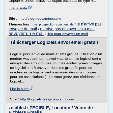
Dupont ». Sinon, évitez les objets basiques du type «...
Lire la suite
Site :
http://blog.neocamino.com
je n'arrive pas
Thèmes liés :
/
mail prospection commerciale
envoyer de mail
n arrive pas envoyer les a mail
/
/
envoyer un e mail
/
lien pour envoyer un mail
Télécharger Logiciels envoi email gratuit
...
Logiciel pour envoi de mails et sms groupé utilisation d'un
modem wavecom ou huawei + carte sim ce logiciel sert à
envoyer des sms groupés pour les écoles lycées collèges
ce logiciel sert à envoyer des sms groupés pour les
residences ce logiciel sert à envoyer des sms groupés
pour les associations [...] si vous gérez une résidence ce
logiciel...
Lire la suite
Site :
http://logiciels.lelogicielgratuit.com
zecible.fr ZECIBLE, Location / Vente de
Fichiers Emails ...