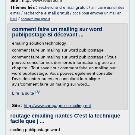
Site :
http://www.refdirect.fr
Thèmes liés :
recherche d e mail gratuit
/
annuaire gratuit des
/
recherche e mail gratuit
/
e mail
code pour envoyer un mail en
/
html
annuaire mail gratuit
comment faire un mailing sur word
publipostage Si décevant ...
emailing solution technology
comment faire un mailing sur word publipostage
comment faire un mailing sur word publipostage : Vous
pouvez consulter nos dernières informations grace au
chapitre : Tout savoir sur comment faire un mailing sur
word publipostage. Vous pouvez également consulter
l'avis des internautes en consultant la rublique :
avis/comment faire un mailing sur word...
Lire la suite
Site :
http://www.campagne-e-mailing.net
routage emailing nantes C'est la technique
facile que j ...
mailing publipostage word