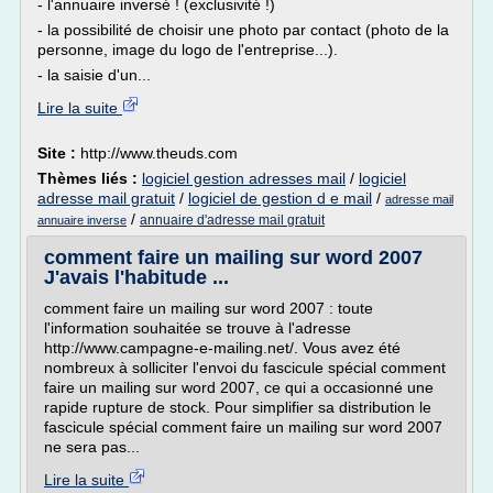
- l'annuaire inversé ! (exclusivité !)
- la possibilité de choisir une photo par contact (photo de la
personne, image du logo de l'entreprise...).
- la saisie d'un...
Lire la suite
Site :
http://www.theuds.com
Thèmes liés :
logiciel gestion adresses mail
/
logiciel
adresse mail gratuit
/
logiciel de gestion d e mail
/
adresse mail
/
annuaire d'adresse mail gratuit
annuaire inverse
comment faire un mailing sur word 2007
J'avais l'habitude ...
comment faire un mailing sur word 2007 : toute
l'information souhaitée se trouve à l'adresse
http://www.campagne-e-mailing.net/. Vous avez été
nombreux à solliciter l'envoi du fascicule spécial comment
faire un mailing sur word 2007, ce qui a occasionné une
rapide rupture de stock. Pour simplifier sa distribution le
fascicule spécial comment faire un mailing sur word 2007
ne sera pas...
Lire la suite