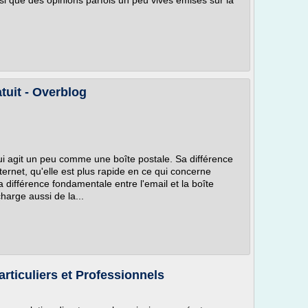
si que des opinions parfois un peu vives émises sur la
tuit - Overblog
ui agit un peu comme une boîte postale. Sa différence
ternet, qu'elle est plus rapide en ce qui concerne
 différence fondamentale entre l'email et la boîte
harge aussi de la...
ticuliers et Professionnels