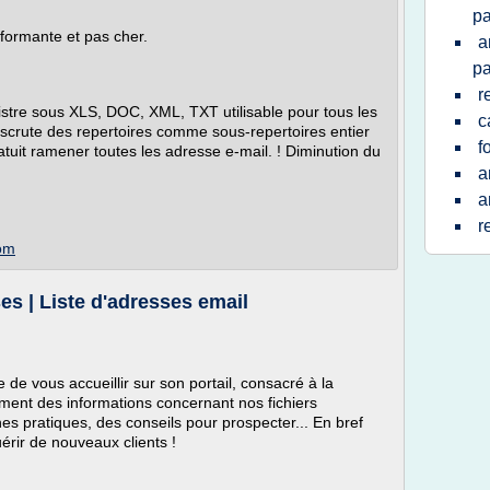
pa
formante et pas cher.
a
pa
r
istre sous XLS, DOC, XML, TXT utilisable pour tous les
c
il scrute des repertoires comme sous-repertoires entier
f
tuit ramener toutes les adresse e-mail. ! Diminution du
a
a
r
com
es | Liste d'adresses email
 de vous accueillir sur son portail, consacré à la
ement des informations concernant nos fichiers
hes pratiques, des conseils pour prospecter... En bref
uérir de nouveaux clients !