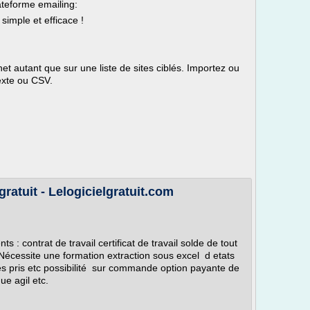
lateforme emailing:
simple et efficace !
net autant que sur une liste de sites ciblés. Importez ou
texte ou CSV.
.
ratuit - Lelogicielgratuit.com
 : contrat de travail certificat de travail solde de tout
 Nécessite une formation extraction sous excel d etats
s pris etc possibilité sur commande option payante de
ue agil etc.