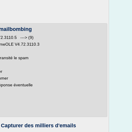
 mailbombing
72.3110.5 ---> (9)
imeOLE V4.72.3110.3
transité le spam
er
ammer
éponse éventuelle
 Capturer des milliers d'emails