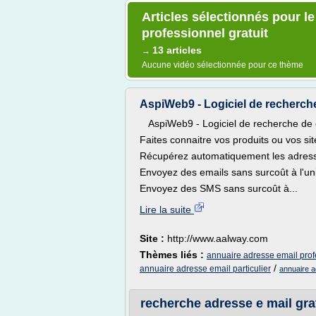
Articles sélectionnés pour l
professionnel gratuit
13 articles
→
Aucune vidéo sélectionnée pour ce thème
AspiWeb9 - Logiciel de recherche 
AspiWeb9 - Logiciel de recherche de cl
Faites connaitre vos produits ou vos si
Récupérez automatiquement les adress
Envoyez des emails sans surcoût à l'uni
Envoyez des SMS sans surcoût à...
Lire la suite
Site :
http://www.aalway.com
Thèmes liés :
annuaire adresse email profe
/
annuaire adresse email particulier
annuaire 
recherche adresse e mail gratu