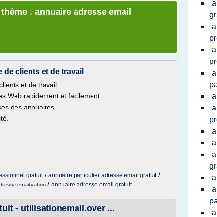
a
e thème : annuaire adresse email
gr
a
pr
a
pr
de clients et de travail
a
pa
ients et de travail
tes Web rapidement et facilement...
a
es des annuaires.
a
té.
pr
a
a
a
gr
/
/
ssionnel gratuit
annuaire particulier adresse email gratuit
a
/
annuaire adresse email gratuit
adresse email yahoo
a
pa
it - utilisationemail.over ...
a