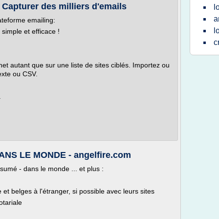
- Capturer des milliers d'emails
l
a
lateforme emailing:
l
simple et efficace !
c
net autant que sur une liste de sites ciblés. Importez ou
texte ou CSV.
.
S LE MONDE - angelfire.com
 - dans le monde ... et plus :
t belges à l'étranger, si possible avec leurs sites
tariale