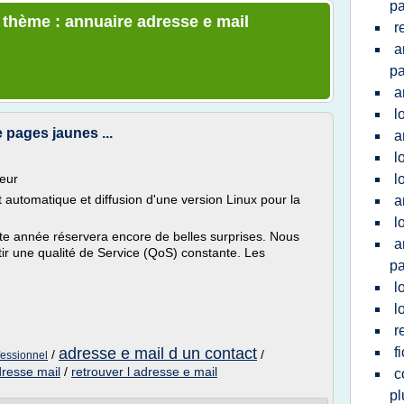
pa
e thème : annuaire adresse e mail
r
a
pa
a
l
 pages jaunes ...
a
l
veur
l
 automatique et diffusion d'une version Linux pour la
a
l
te année réservera encore de belles surprises. Nous
a
ntir une qualité de Service (QoS) constante. Les
pa
l
l
r
adresse e mail d un contact
f
/
/
fessionnel
dresse mail
/
retrouver l adresse e mail
c
pl