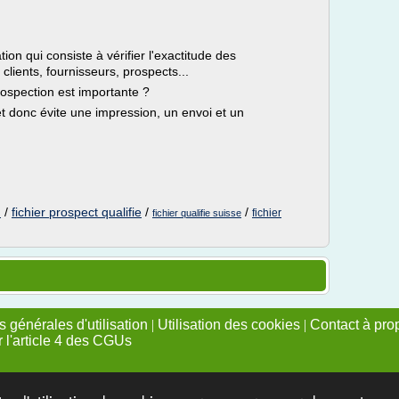
tion qui consiste à vérifier l'exactitude des
lients, fournisseurs, prospects...
prospection est importante ?
et donc évite une impression, un envoi et un
/
fichier prospect qualifie
/
/
l
fichier
fichier qualifie suisse
 générales d'utilisation
|
Utilisation des cookies
|
Contact à pro
r l'article 4 des CGUs