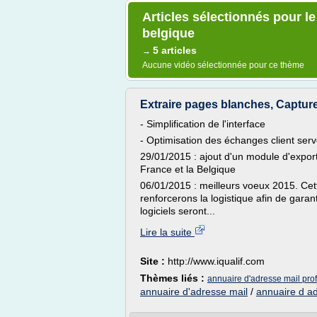
Articles sélectionnés pour l
belgique
5 articles
→
Aucune vidéo sélectionnée pour ce thème
Extraire pages blanches, Capture
- Simplification de l'interface
- Optimisation des échanges client ser
29/01/2015 : ajout d'un module d'export
France et la Belgique
06/01/2015 : meilleurs voeux 2015. Cet
renforcerons la logistique afin de gara
logiciels seront...
Lire la suite
Site :
http://www.iqualif.com
Thèmes liés :
annuaire d'adresse mail pro
annuaire d'adresse mail
/
annuaire d a