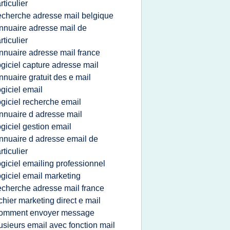
rticulier
echerche adresse mail belgique
nnuaire adresse mail de
rticulier
nnuaire adresse mail france
ogiciel capture adresse mail
nnuaire gratuit des e mail
ogiciel email
ogiciel recherche email
nnuaire d adresse mail
ogiciel gestion email
nnuaire d adresse email de
rticulier
ogiciel emailing professionnel
ogiciel email marketing
echerche adresse mail france
ichier marketing direct e mail
omment envoyer message
usieurs email avec fonction mail