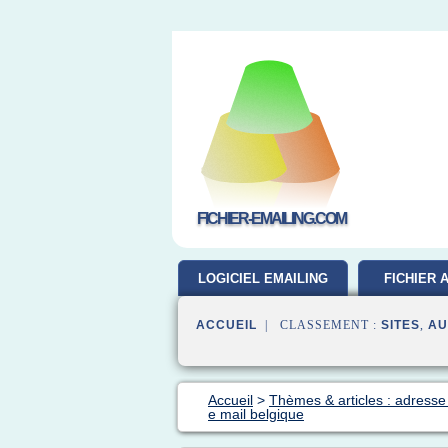
FICHIER-EMAILING.COM
LOGICIEL EMAILING
FICHIER 
GRATUIT
ACCUEIL
| CLASSEMENT :
SITES
,
AU
Accueil
>
Thèmes & articles : adresse
e mail belgique