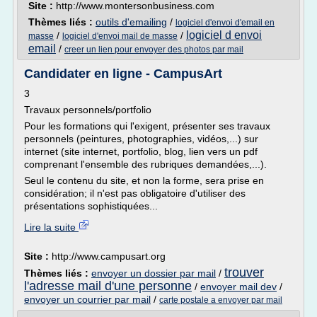
Site :
http://www.montersonbusiness.com
Thèmes liés :
outils d'emailing
/
logiciel d'envoi d'email en
logiciel d envoi
/
/
masse
logiciel d'envoi mail de masse
email
/
creer un lien pour envoyer des photos par mail
Candidater en ligne - CampusArt
3
Travaux personnels/portfolio
Pour les formations qui l'exigent, présenter ses travaux
personnels (peintures, photographies, vidéos,...) sur
internet (site internet, portfolio, blog, lien vers un pdf
comprenant l'ensemble des rubriques demandées,...).
Seul le contenu du site, et non la forme, sera prise en
considération; il n'est pas obligatoire d'utiliser des
présentations sophistiquées...
Lire la suite
Site :
http://www.campusart.org
trouver
Thèmes liés :
envoyer un dossier par mail
/
l'adresse mail d'une personne
/
envoyer mail dev
/
envoyer un courrier par mail
/
carte postale a envoyer par mail