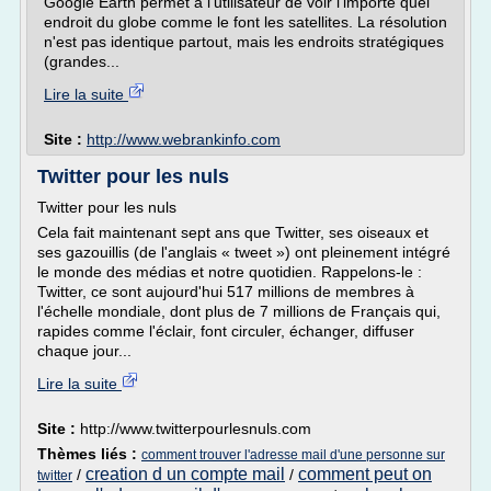
Google Earth permet à l'utilisateur de voir l'importe quel
endroit du globe comme le font les satellites. La résolution
n'est pas identique partout, mais les endroits stratégiques
(grandes...
Lire la suite
Site :
http://www.webrankinfo.com
Twitter pour les nuls
Twitter pour les nuls
Cela fait maintenant sept ans que Twitter, ses oiseaux et
ses gazouillis (de l'anglais « tweet ») ont pleinement intégré
le monde des médias et notre quotidien. Rappelons-le :
Twitter, ce sont aujourd'hui 517 millions de membres à
l'échelle mondiale, dont plus de 7 millions de Français qui,
rapides comme l'éclair, font circuler, échanger, diffuser
chaque jour...
Lire la suite
Site :
http://www.twitterpourlesnuls.com
Thèmes liés :
comment trouver l'adresse mail d'une personne sur
creation d un compte mail
comment peut on
/
/
twitter