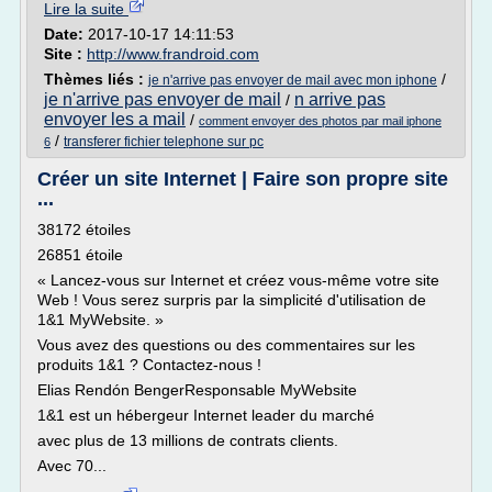
Lire la suite
Date:
2017-10-17 14:11:53
Site :
http://www.frandroid.com
Thèmes liés :
/
je n'arrive pas envoyer de mail avec mon iphone
je n'arrive pas envoyer de mail
n arrive pas
/
envoyer les a mail
/
comment envoyer des photos par mail iphone
/
transferer fichier telephone sur pc
6
Créer un site Internet | Faire son propre site
...
38172 étoiles
26851 étoile
« Lancez-vous sur Internet et créez vous-même votre site
Web ! Vous serez surpris par la simplicité d'utilisation de
1&1 MyWebsite. »
Vous avez des questions ou des commentaires sur les
produits 1&1 ? Contactez-nous !
Elias Rendón BengerResponsable MyWebsite
1&1 est un hébergeur Internet leader du marché
avec plus de 13 millions de contrats clients.
Avec 70...