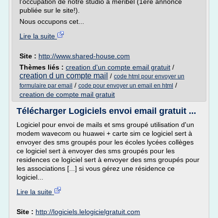
l'occupation de notre studio à méribel (1ère annonce
publiée sur le site!).
Nous occupons cet...
Lire la suite
Site :
http://www.shared-house.com
Thèmes liés :
creation d'un compte email gratuit
/
creation d un compte mail
/
code html pour envoyer un
/
/
formulaire par email
code pour envoyer un email en html
creation de compte mail gratuit
Télécharger Logiciels envoi email gratuit ...
Logiciel pour envoi de mails et sms groupé utilisation d'un
modem wavecom ou huawei + carte sim ce logiciel sert à
envoyer des sms groupés pour les écoles lycées collèges
ce logiciel sert à envoyer des sms groupés pour les
residences ce logiciel sert à envoyer des sms groupés pour
les associations [...] si vous gérez une résidence ce
logiciel...
Lire la suite
Site :
http://logiciels.lelogicielgratuit.com