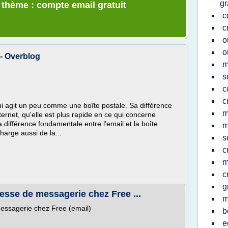
gr
e thème : compte email gratuit
c
c
o
o
 - Overblog
m
s
c
c
ui agit un peu comme une boîte postale. Sa différence
m
ternet, qu'elle est plus rapide en ce qui concerne
 différence fondamentale entre l'email et la boîte
m
harge aussi de la...
s
c
m
c
g
resse de messagerie chez Free ...
m
messagerie chez Free (email)
b
e