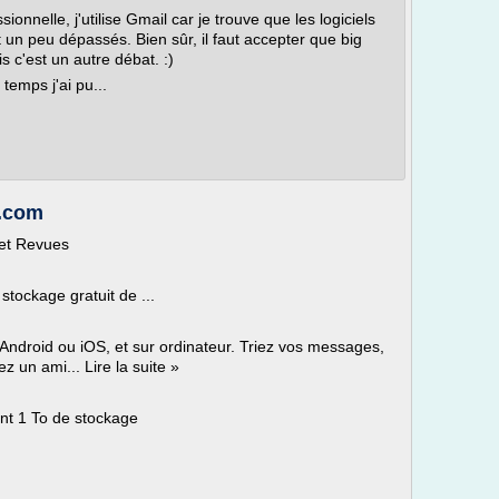
nnelle, j'utilise Gmail car je trouve que les logiciels
un peu dépassés. Bien sûr, il faut accepter que big
s c'est un autre débat. :)
temps j'ai pu...
w.com
 et Revues
tockage gratuit de ...
 Android ou iOS, et sur ordinateur. Triez vos messages,
 un ami... Lire la suite »
ant 1 To de stockage