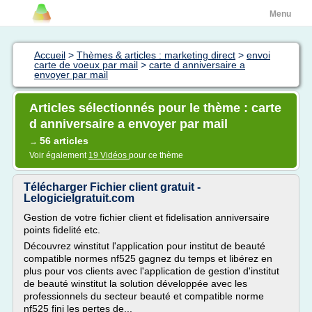
Menu
Accueil
>
Thèmes & articles : marketing direct
>
envoi
carte de voeux par mail
>
carte d anniversaire a
envoyer par mail
Articles sélectionnés pour le thème : carte
d anniversaire a envoyer par mail
56 articles
→
Voir également
19 Vidéos
pour ce thème
Télécharger Fichier client gratuit -
Lelogicielgratuit.com
Gestion de votre fichier client et fidelisation anniversaire
points fidelité etc.
Découvrez winstitut l'application pour institut de beauté
compatible normes nf525 gagnez du temps et libérez en
plus pour vos clients avec l'application de gestion d'institut
de beauté winstitut la solution développée avec les
professionnels du secteur beauté et compatible norme
nf525 fini les pertes de...