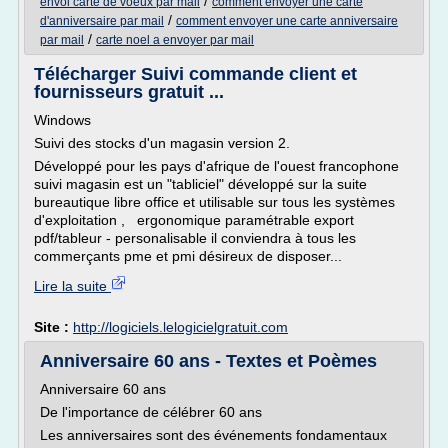
/
envoi carte de voeux par mail
comment envoyer une carte
/
d'anniversaire par mail
comment envoyer une carte anniversaire
/
par mail
carte noel a envoyer par mail
Télécharger Suivi commande client et
fournisseurs gratuit ...
Windows
Suivi des stocks d'un magasin version 2.
Développé pour les pays d'afrique de l'ouest francophone
suivi magasin est un "tabliciel" développé sur la suite
bureautique libre office et utilisable sur tous les systèmes
d'exploitation , ergonomique paramétrable export
pdf/tableur - personalisable il conviendra à tous les
commerçants pme et pmi désireux de disposer...
Lire la suite
Site :
http://logiciels.lelogicielgratuit.com
Anniversaire 60 ans - Textes et Poèmes
Anniversaire 60 ans
De l'importance de célébrer 60 ans
Les anniversaires sont des événements fondamentaux