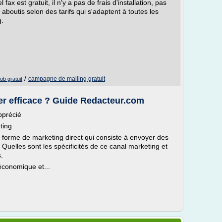
ax est gratuit, il n'y a pas de frais d'installation, pas
aboutis selon des tarifs qui s'adaptent à toutes les
g.
/
campagne de mailing gratuit
tob gratuit
r efficace ? Guide Redacteur.com
pprécié
eting
e forme de marketing direct qui consiste à envoyer des
 Quelles sont les spécificités de ce canal marketing et
.
 économique et...