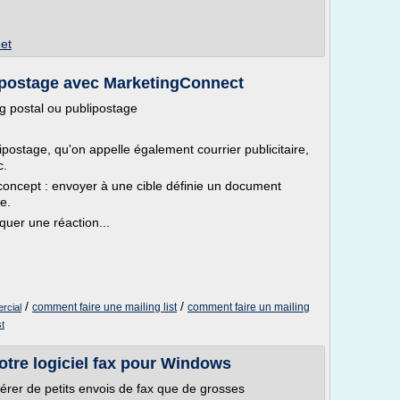
et
lipostage avec MarketingConnect
ng postal ou publipostage
ostage, qu'on appelle également courrier publicitaire,
c.
ncept : envoyer à une cible définie un document
e.
quer une réaction...
/
/
comment faire une mailing list
comment faire un mailing
rcial
st
tre logiciel fax pour Windows
 gérer de petits envois de fax que de grosses