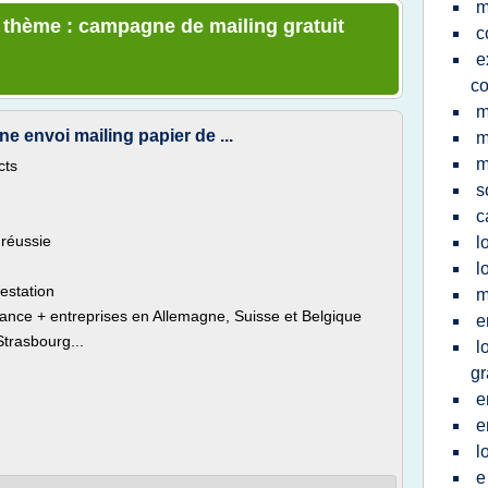
m
e thème : campagne de mailing gratuit
c
e
c
m
e envoi mailing papier de ...
m
m
cts
s
c
réussie
l
l
restation
m
rance + entreprises en Allemagne, Suisse et Belgique
e
Strasbourg...
l
gr
e
e
l
e