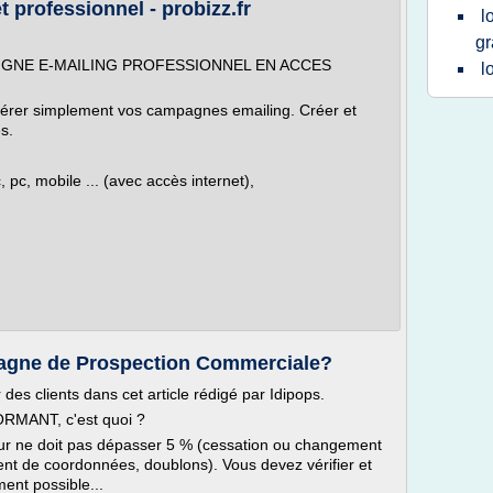
 professionnel - probizz.fr
l
gr
N LIGNE E-MAILING PROFESSIONNEL EN ACCES
l
. Gérer simplement vos campagnes emailing. Créer et
s.
 pc, mobile ... (avec accès internet),
gne de Prospection Commerciale?
des clients dans cet article rédigé par Idipops.
FORMANT, c'est quoi ?
r ne doit pas dépasser 5 % (cessation ou changement
t de coordonnées, doublons). Vous devez vérifier et
ment possible...