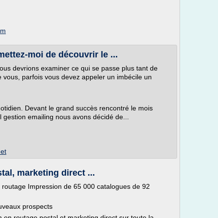
om
mettez-moi de découvrir le ...
nous devrions examiner ce qui se passe plus tant de
e vous, parfois vous devez appeler un imbécile un
 quotidien. Devant le grand succès rencontré le mois
el gestion emailing nous avons décidé de...
et
al, marketing direct ...
t routage Impression de 65 000 catalogues de 92
ouveaux prospects
n routage postal et marketing direct sur toute la