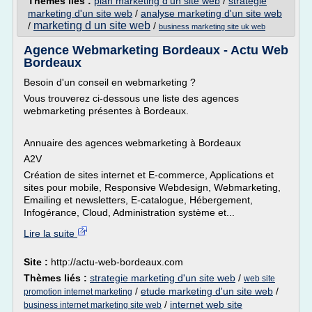
Thèmes liés :
plan marketing d'un site web
/
strategie
marketing d'un site web
/
analyse marketing d'un site web
marketing d un site web
/
/
business marketing site uk web
Agence Webmarketing Bordeaux - Actu Web
Bordeaux
Besoin d'un conseil en webmarketing ?
Vous trouverez ci-dessous une liste des agences
webmarketing présentes à Bordeaux.
Annuaire des agences webmarketing à Bordeaux
A2V
Création de sites internet et E-commerce, Applications et
sites pour mobile, Responsive Webdesign, Webmarketing,
Emailing et newsletters, E-catalogue, Hébergement,
Infogérance, Cloud, Administration système et...
Lire la suite
Site :
http://actu-web-bordeaux.com
Thèmes liés :
strategie marketing d'un site web
/
web site
/
etude marketing d'un site web
/
promotion internet marketing
/
internet web site
business internet marketing site web