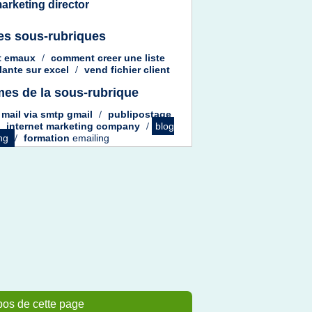
arketing director
es sous-rubriques
t emaux
/
comment creer
une
liste
lante
sur
excel
/
vend fichier client
es de la sous-rubrique
 mail via smtp gmail
/
publipostage
/
internet marketing company
/
blog
ing
/
formation
emailing
pos de cette page