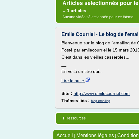
Articles sélectionnés pour l
1 articles
→
Aucune vidéo sélectionnée pour ce thème
Emile Courriel - Le blog de l'email
Bienvenue sur le blog de l'emailing de C
Posté par emilecourriel le 15 mars 201
C'est dans les vieilles casseroles...
__
En voilà un titre qui...
Lire la suite
Site :
http://www.emilecourriel.com
Thèmes liés :
blog emailing
1 Ressources
Accueil
|
Mentions légales
|
Conditions