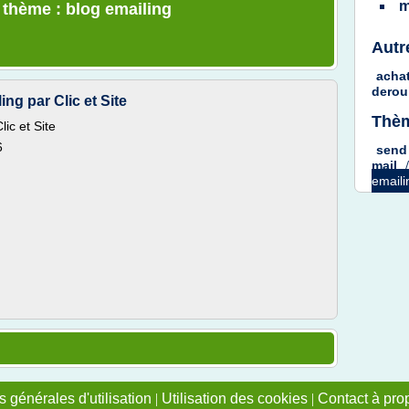
m
e thème : blog emailing
Autr
acha
derou
ing par Clic et Site
Thèm
lic et Site
6
send
mail
email
 générales d'utilisation
|
Utilisation des cookies
|
Contact à pro