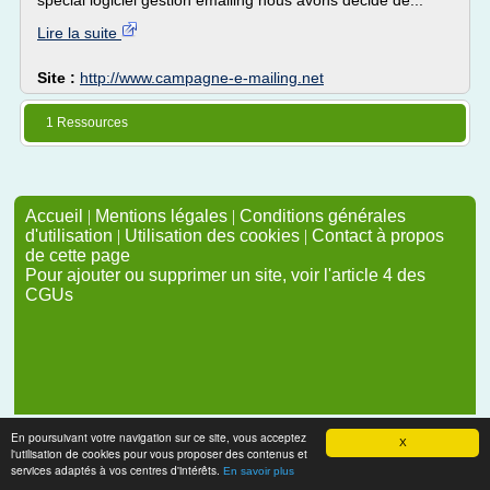
spécial logiciel gestion emailing nous avons décidé de...
Lire la suite
Site :
http://www.campagne-e-mailing.net
1 Ressources
Accueil
|
Mentions légales
|
Conditions générales
d'utilisation
|
Utilisation des cookies
|
Contact à propos
de cette page
Pour ajouter ou supprimer un site, voir l'article 4 des
CGUs
En poursuivant votre navigation sur ce site, vous acceptez
X
l'utilisation de cookies pour vous proposer des contenus et
services adaptés à vos centres d'intérêts.
En savoir plus