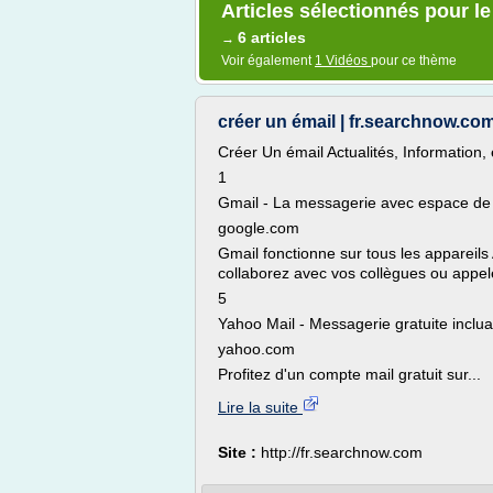
Articles sélectionnés pour le
6 articles
→
Voir également
1 Vidéos
pour ce thème
créer un émail | fr.searchnow.co
Créer Un émail Actualités, Information,
1
Gmail - La messagerie avec espace de s
google.com
Gmail fonctionne sur tous les appareils
collaborez avec vos collègues ou appelez
5
Yahoo Mail - Messagerie gratuite inclu
yahoo.com
Profitez d'un compte mail gratuit sur...
Lire la suite
Site :
http://fr.searchnow.com