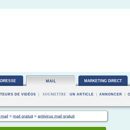
ADRESSE
MARKETING DIRECT
MAIL
TEURS DE VIDÉOS
| SOUMETTRE :
UN ARTICLE
|
ANNONCER
|
 mail
>
mail gratuit
>
antivirus mail gratuit