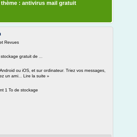
 thème : antivirus mail gratuit
m
 et Revues
tockage gratuit de ...
 Android ou iOS, et sur ordinateur. Triez vos messages,
 un ami... Lire la suite »
ant 1 To de stockage