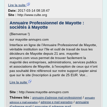
Lire la suite
Date:
2017-03-14 08:18:47
Site :
http://www.culte.org
Annuaire Professionnel de Mayotte :
sociétés à Mayotte
(Bienvenue !)
sur mayotte-annupro.com
Interface en ligne de l'Annuaire Professionnel de Mayotte,
véritable institution sur l'Ile et outil de travail de tous les
décideurs de Mayotte depuis 21 ans. mayotte-
annupro.com vous permet de trouver facilement la
majorité des entreprises, administrations, services publics
et associations de Mayotte, à l'exception de ceux qui n'ont
pas souhaité être référencé sur notre support papier ainsi
que sur le site (Inscription à partir de 25 EUR. Voir...
Lire la suite
Site :
http://www.mayotte-annupro.com
Thèmes liés :
/
annuaire d'adresse mail professionnel
annuaire
/
/
annuaire
adresse e mail wanadoo
adresse e mail wanadoo
d'adresse mail
/
annuaire d adresse mail