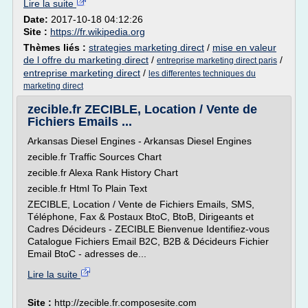
Lire la suite
Date:
2017-10-18 04:12:26
Site :
https://fr.wikipedia.org
Thèmes liés :
strategies marketing direct
/
mise en valeur
de l offre du marketing direct
/
/
entreprise marketing direct paris
entreprise marketing direct
/
les differentes techniques du
marketing direct
zecible.fr ZECIBLE, Location / Vente de
Fichiers Emails ...
Arkansas Diesel Engines - Arkansas Diesel Engines
zecible.fr Traffic Sources Chart
zecible.fr Alexa Rank History Chart
zecible.fr Html To Plain Text
ZECIBLE, Location / Vente de Fichiers Emails, SMS,
Téléphone, Fax & Postaux BtoC, BtoB, Dirigeants et
Cadres Décideurs - ZECIBLE Bienvenue Identifiez-vous
Catalogue Fichiers Email B2C, B2B & Décideurs Fichier
Email BtoC - adresses de...
Lire la suite
Site :
http://zecible.fr.composesite.com