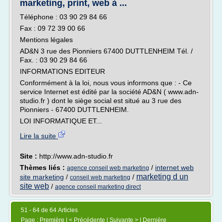
marketing, print, web à ...
Téléphone : 03 90 29 84 66
Fax : 09 72 39 00 66
Mentions légales
AD&N 3 rue des Pionniers 67400 DUTTLENHEIM Tél. /
Fax. : 03 90 29 84 66
INFORMATIONS EDITEUR
Conformément à la loi, nous vous informons que : - Ce
service Internet est édité par la société AD&N ( www.adn-
studio.fr ) dont le siège social est situé au 3 rue des
Pionniers - 67400 DUTTLENHEIM.
LOI INFORMATIQUE ET...
Lire la suite
Site :
http://www.adn-studio.fr
Thèmes liés :
/
internet web
agence conseil web marketing
marketing d un
site marketing
/
/
conseil web marketing
site web
/
agence conseil marketing direct
51 - 64 de 64 Articles
Page :
Première
| <
Précédente
| Suivante > | Dernière